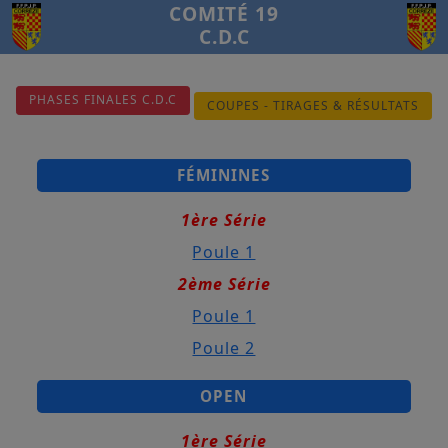
COMITÉ 19
C.D.C
PHASES FINALES C.D.C
COUPES - TIRAGES & RÉSULTATS
FÉMININES
1ère Série
Poule 1
2ème Série
Poule 1
Poule 2
OPEN
1ère Série